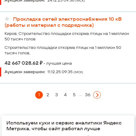
Аукцион завершен:
24.12.25 09:36
(МСК)
Прокладка сетей электроснабжения 10 кВ
(работы и материал с подрядчика)
Киров, Строительство площадки откорма птицы на 1 миллион
50 тысяч голов
Строительство площадки откорма птицы на 1 миллион 50
тысяч голов,
₽
42 667 028,62
- лучшая цена
Аукцион завершен:
11.12.25 09:35
(МСК)
...
1
2
3
4
5
36
Следующая
© 2026,
Группа компаний "Железно"
Используем куки и сервис аналитики Яндекс
Метрика, чтобы сайт работал лучше
Россия, Киров, 610002
Воровского, 37