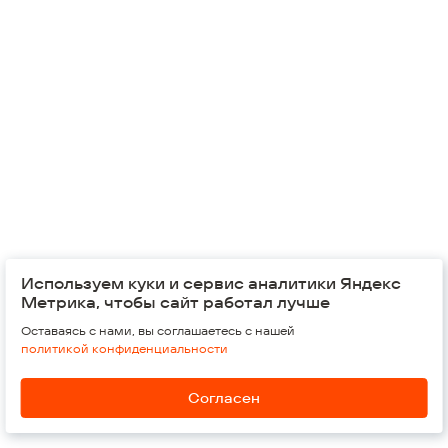
Используем куки и сервис аналитики Яндекс
© 2026,
Группа компаний "Железно"
Метрика, чтобы сайт работал лучше
Оставаясь с нами, вы соглашаетесь с нашей
Россия, Киров, 610002
Воровского, 37
политикой конфиденциальности
Обратная связь
Согласен