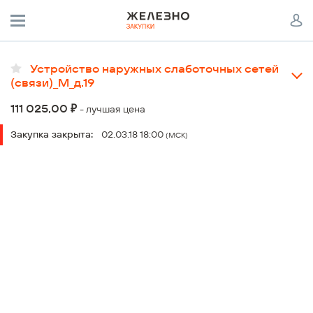
Устройство наружных слаботочных сетей
(связи)_М_д.19
Проект:
₽
111 025,00
- лучшая цена
Архив, Жилой комплекс "Метроград"
Шаг аукциона:
Закупка закрыта:
02.03.18 18:00
(МСК)
Объект:
от 0% до 0%
7 очередь строительства
Срок работ:
согласовать с Руководителем проекта
Выбор победителя:
по минимальной стоимости предложения