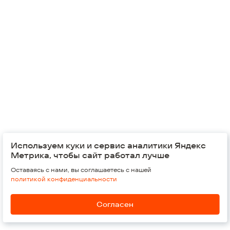
Администратор закупки:
Ширяева Анна Сергеевна
, Администратор
Представитель заказчика:
Ширяева Анна Сергеевна
, Администратор
Используем куки и сервис аналитики Яндекс
© 2026,
Группа компаний "Железно"
Метрика, чтобы сайт работал лучше
Оставаясь с нами, вы соглашаетесь с нашей
Россия, Киров, 610002
Воровского, 37
политикой конфиденциальности
Обратная связь
Согласен