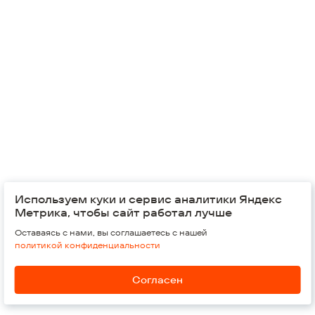
Выбор победителя:
по минимальной стоимости предложения
Администратор закупки:
Зубарева Елизавета Юрьевна
, Менеджер по затратам
Представитель заказчика:
Шумайлов Александр Васильевич
, Руководитель проекта
Используем куки и сервис аналитики Яндекс
© 2026,
Группа компаний "Железно"
Метрика, чтобы сайт работал лучше
Оставаясь с нами, вы соглашаетесь с нашей
Россия, Киров, 610002
Воровского, 37
политикой конфиденциальности
Обратная связь
Согласен