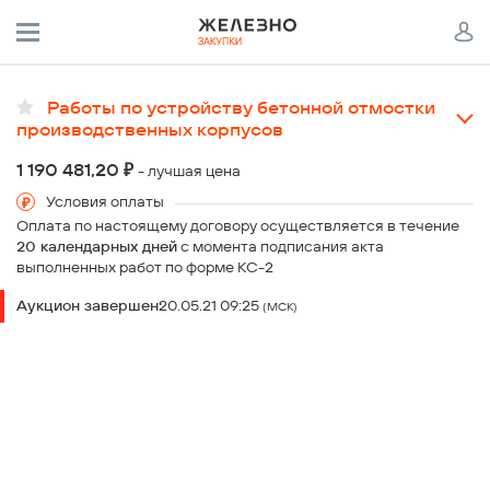
Работы по устройству бетонной отмостки
производственных корпусов
Проект:
₽
1 190 481,20
- лучшая цена
Киров, Свинокомплекс Широковцы
Условия оплаты
Объект:
Оплата по настоящему договору осуществляется в течение
Строительство свинокомплекса на 2650 свиноматок вблизи
20 календарных дней
с момента подписания акта
дер.Широковцы, К-Чепецкого района Кировской области
выполненных работ по форме КС-2
Заказчик:
Шаг аукциона:
Аукцион завершен:
20.05.21 09:25
(МСК)
ООО «СтройПодряд»
от 2% до 6%
Срок работ:
Распределение объемов работ:
20.05.21 - 30.06.21
Первая цена:
100%
Налогообложение заказчика:
УСН
Выбор победителя:
по минимальной стоимости предложения