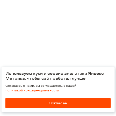
Администратор закупки:
Зубарева Елизавета Юрьевна
, Менеджер по затратам
Представитель заказчика:
Шумайлов Александр Васильевич
, Руководитель проекта
Используем куки и сервис аналитики Яндекс
© 2026,
Группа компаний "Железно"
Метрика, чтобы сайт работал лучше
Оставаясь с нами, вы соглашаетесь с нашей
Россия, Киров, 610002
Воровского, 37
политикой конфиденциальности
Обратная связь
Согласен